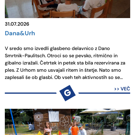
31.07.2026
Dana&Urh
V sredo smo izvedli glasbeno delavnico z Dano
Smrtnik-Paulitsch. Otroci so se pevsko, ritmično in
gibalno izražali. Četrtek in petek sta bila rezervirana za
ples. Z Urhom smo usvajali ritem in štetje. Nato smo
zaplesali še ob glasbi. Ob vseh teh aktivnostih so se
otroci zelo sprostili in neizmerno uživali v družbi obeh
>> VEČ
G
izvajalcev.