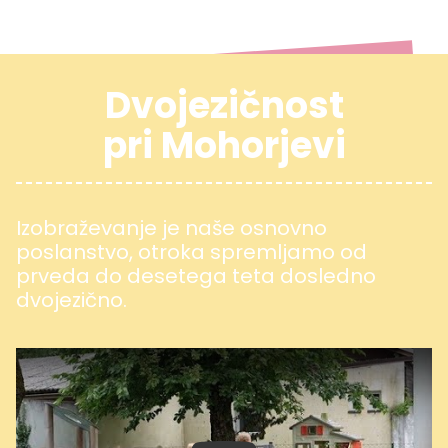
Dvojezičnost
pri Mohorjevi
Izobraževanje je naše osnovno
poslanstvo, otroka spremljamo od
prveda do desetega teta dosledno
dvojezično.