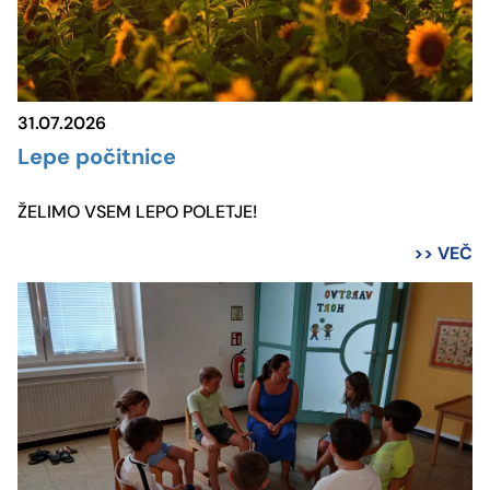
GEMEINSAM - SKUPNO
KONTAKT
Viktringer Ring 26, 9020 Celovec
office@mohorjeva.at
31.07.2026
Lepe počitnice
ŽELIMO VSEM LEPO POLETJE!
>> VEČ